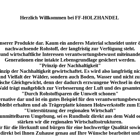
Herzlich Willkommen bei FF-HOLZHANDEL
s unserer Produkte dar. Kaum ein anderes Material schneidet unter 
nachwachsende Rohstoff, der langfristig zur Verfügung steht.
 und wirtschaftliche Interessen verantwortungsbewusst miteinan
Generationen eine intakte Lebensgrundlage gesichert werden.
"Prinzip der Nachhaltigkeit"
ip der Nachhaltigkeit gewirtschaftet. Es wird also langfristig 
und Vielfalt der Wälder, sondern auch Boden, Wasser und nicht zul
ische Gleichgewicht, denn der dadurch erzwungene Wechsel in der
Wald trägt maßgeblich zur Verbesserung der Luft und des gesamten
"Durch Rohstoffsparen die Umwelt schonen"
ernative dar und ist ein gutes Beispiel für den verantwortungsbew
 bleibt erhalten und als Trägerplatte können Holzwerkstoffe zum 
"Unterstützung der regionalen Wirtschaft"
 unmittelbaren Umgebung, sei es Rundholz direkt aus dem Wald od
stärken wir die regionalen Wirtschaftsstrukturen.
r für die Herkunft und bürgen für eine hochwertige Qualität sowi
direkt bei Ihnen Zuhause genau auf Ihre Wünsche bearbeitet und