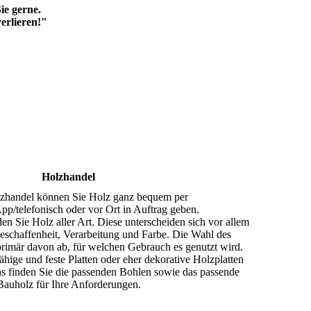
ie gerne.
erlieren!"
Holzhandel
zhandel können Sie Holz ganz bequem per
p/telefonisch oder vor Ort in Auftrag geben.
en Sie Holz aller Art. Diese unterscheiden sich vor allem
beschaffenheit, Verarbeitung und Farbe. Die Wahl des
primär davon ab, für welchen Gebrauch es genutzt wird.
ähige und feste Platten oder eher dekorative Holzplatten
uns finden Sie die passenden Bohlen sowie das passende
Bauholz für Ihre Anforderungen.